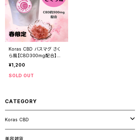
Koras CBD バスマグ さく
ら風【CBD300mg配合】送
料無料
¥1,200
SOLD OUT
CATEGORY
Koras CBD
アイソレート
美容雑貨